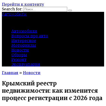
Перейти к контенту
Search for:
Автомобили
auto91km.ru
Автомобили
Вопросы про авто
Интересное
Мотоциклы
Новости
Обзоры
Ремонт
Эксплуатация
Главная
»
Новости
Крымский реестр
недвижимости: как изменится
процесс регистрации с 2026 года