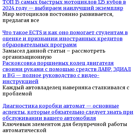
ТОП 15 самых быстрых мотоциклов 125 кубов в
2024 году — выбираем наилучший экземпляр
Мир мотоциклов постоянно развивается,
предлагая все
Что такое ECTS и как оно помогает студентам в
оценке и признании иностранных кредитов
образовательных программ
Замысел данной статьи – рассмотреть
организационную
Раскоксовка поршневых колец двигателя
своими руками с помощью средств ЛАВР, ЭДИАЛ
и BG — полное руководство с видео-
инструкцией
Каждый автовладелец наверняка сталкивался с
проблемой
Диагностика коробки автомат — основные
аспекты, которые обязательно следует знать при
обслуживании вашего автомобиля
Ключевым элементом для безупречной работы
автоматической