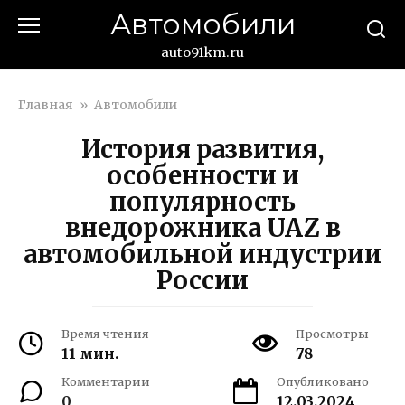
Перейти
Автомобили
к
контенту
auto91km.ru
Главная
»
Автомобили
История развития,
особенности и
популярность
внедорожника UAZ в
автомобильной индустрии
России
Время чтения
Просмотры
11 мин.
78
Комментарии
Опубликовано
0
12.03.2024