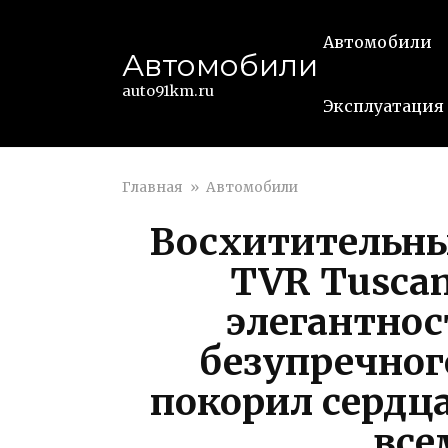
Перейти
к
Автомобили
Автомобили
контенту
auto91km.ru
Эксплуатация
Главная
»
Автомобили
Восхитительны
TVR Tuscan
элегантнос
безупречног
покорил сердц
все