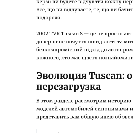
кермі ви будете відчувати кожну нер
Все, що ви відчуваєте, те, що ви бачи
подорожі.
2002 TVR Tuscan S — це не просто авт
довершене почуття швидкості та мит
безкомпромісний підхід до автопроми
кожного, хто має щастя познайомити
Эволюция Tuscan: 
перезагрузка
В этом разделе рассмотрим историю
моделей автомобилей синонимами и
представить вам общую идею об эво