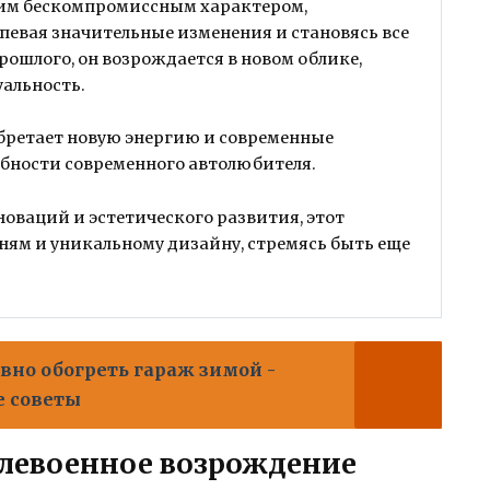
оим бескомпромиссным характером,
певая значительные изменения и становясь все
ошлого, он возрождается в новом облике,
альность.
обретает новую энергию и современные
ебности современного автолюбителя.
оваций и эстетического развития, этот
ням и уникальному дизайну, стремясь быть еще
вно обогреть гараж зимой -
е советы
слевоенное возрождение