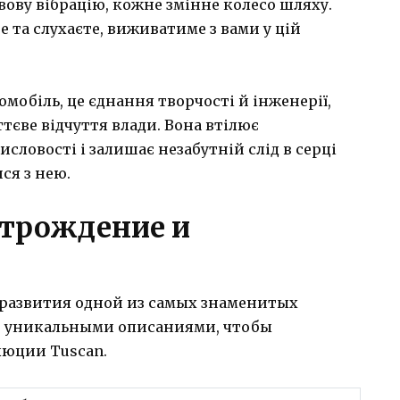
вову вібрацію, кожне змінне колесо шляху.
те та слухаєте, виживатиме з вами у цій
омобіль, це єднання творчості й інженерії,
тєве відчуття влади. Вона втілює
словості і залишає незабутній слід в серці
ся з нею.
отрождение и
 развития одной из самых знаменитых
 уникальными описаниями, чтобы
люции Tuscan.