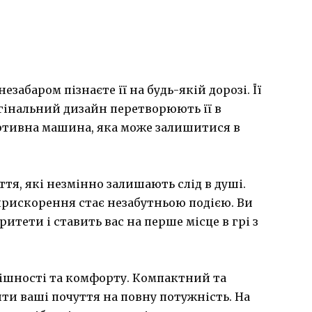
забаром пізнаєте її на будь-якій дорозі. Її
гінальний дизайн перетворюють її в
ртивна машина, яка може залишитися в
ття, які незмінно залишають слід в душі.
рискорення стає незабутньою подією. Ви
итети і ставить вас на перше місце в грі з
кішності та комфорту. Компактний та
ти ваші почуття на повну потужність. На