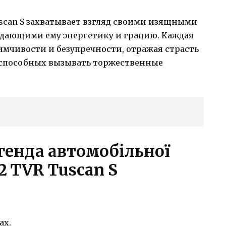
can S захватывает взгляд своими изящными
дающими ему энергетику и грацию. Каждая
имчивости и безупречности, отражая страсть
 способных вызывать торжественные
генда автомобільної
2 TVR Tuscan S
ах.