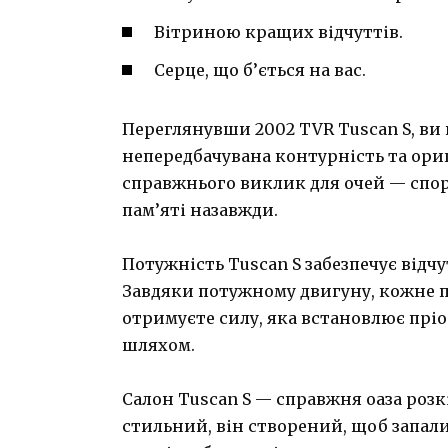
Вітриною кращих відчуттів.
Серце, що б’ється на вас.
Переглянувши 2002 TVR Tuscan S, ви не
непередбачувана контурність та ори
справжнього виклик для очей — спо
пам’яті назавжди.
Потужність Tuscan S забезпечує відчу
Завдяки потужному двигуну, кожне п
отримуєте силу, яка встановлює пріор
шляхом.
Салон Tuscan S — справжня оаза роз
стильний, він створений, щоб запали