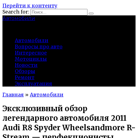
Перейти к контенту
Search for:
Автомобили
auto91km.ru
Автомобили
Вопросы про авто
Интересное
Мотоциклы
Новости
Обзоры
Ремонт
Эксплуатация
Главная
»
Автомобили
Эксклюзивный обзор
легендарного автомобиля 2011
Audi R8 Spyder Wheelsandmore R-
Stream — перфекционисты