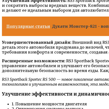
Улучшенная эффективность:
RS3 Sportback Spor
и сократить выбросы вредных веществ. Комбина
и делают ее идеальным выбором для автолюбител
Популярные статьи
Дукати Монстер-821 - во
Усовершенствованный дизайн:
Внешний вид RS3 
деталь этого автомобиля продумана до мелочей, 
требования комфорта и современности, создавая
Расширенные возможности:
RS3 Sportback Spor
управление автомобилем и улучшают его безопа
дополнительную безопасность во время езды. Кажд
RS3 Sportback Sportec RS 500 — новое поколение авто
технологиям и улучшенным возможностям, эта моде
Улучшение эффективности и динамичнос
1. Повышение мощности двигателя
2. Оптимизация системы выпуска