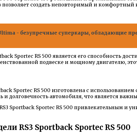
в позволяет создать неповторимый и комфортный 
ltima - безупречные суперкары, обладающие пр
tback Sportec RS 500 является его способность дос
шенствованной подвеске и мощному двигателю, это
rtback Sportec RS 500 изготовлена с использовани
ть и долговечность автомобиля, что является важн
 RS3 Sportback Sportec RS 500 привлекательным и у
ли RS3 Sportback Sportec RS 500