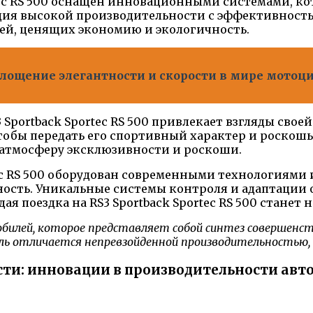
tec RS 500 оснащен инновационными системами, к
ция высокой производительности с эффективност
ей, ценящих экономию и экологичность.
площение элегантности и скорости в мире мотоц
Sportback Sportec RS 500 привлекает взгляды свое
чтобы передать его спортивный характер и роскош
 атмосферу эксклюзивности и роскоши.
tec RS 500 оборудован современными технологиями
сность. Уникальные системы контроля и адаптаци
ая поездка на RS3 Sportback Sportec RS 500 стане
мобилей, которое представляет собой синтез совершенс
ль отличается непревзойденной производительностью
ти: инновации в производительности авт