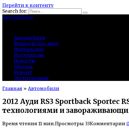
Перейти к контенту
Search for:
Автомобили
auto91km.ru
Автомобили
Вопросы про авто
Интересное
Мотоциклы
Новости
Обзоры
Ремонт
Эксплуатация
Главная
»
Автомобили
2012 Ауди RS3 Sportback Sporte
технологиями и завораживающи
Время чтения
11 мин.
Просмотры
33
Комментарии