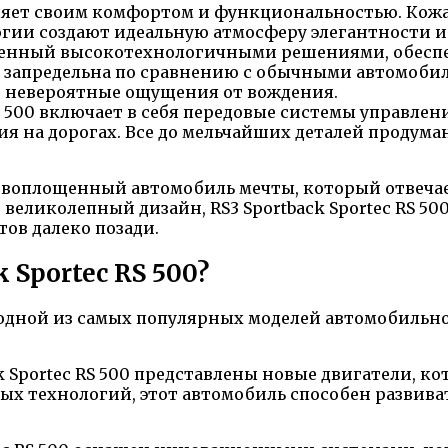
атляет своим комфортом и функциональностью. Кож
гии создают идеальную атмосферу элегантности и
снащенный высокотехнологичными решениями, обес
о запредельна по сравнению с обычными автомобил
 невероятные ощущения от вождения.
RS 500 включает в себя передовые системы управле
я на дорогах. Все до мельчайших деталей продума
перевоплощенный автомобиль мечты, который отвеч
 великолепный дизайн, RS3 Sportback Sportec RS 5
ов далеко позади.
 Sportec RS 500?
одной из самых популярных моделей автомобильно
ck Sportec RS 500 представлены новые двигатели, 
ых технологий, этот автомобиль способен развива