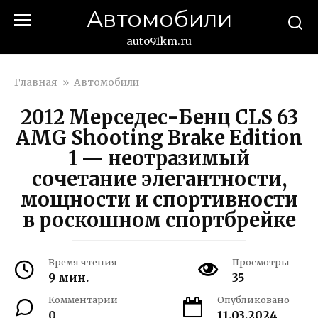
Перейти
Автомобили
к
контенту
auto91km.ru
Главная
»
Автомобили
2012 Мерседес-Бенц CLS 63
AMG Shooting Brake Edition
1 — неотразимый
сочетание элегантности,
мощности и спортивности
в роскошном спортбрейке
Время чтения
Просмотры
9 мин.
35
Комментарии
Опубликовано
0
11.03.2024