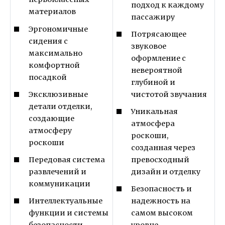
подход к каждому
материалов
пассажиру
Эргономичные
Потрясающее
сидения с
звуковое
максимально
оформление с
комфортной
невероятной
посадкой
глубиной и
Эксклюзивные
чистотой звучания
детали отделки,
Уникальная
создающие
атмосфера
атмосферу
роскоши,
роскоши
созданная через
Передовая система
превосходный
развлечений и
дизайн и отделку
коммуникации
Безопасность и
Интеллектуальные
надежность на
функции и системы
самом высоком
безопасности
уровне