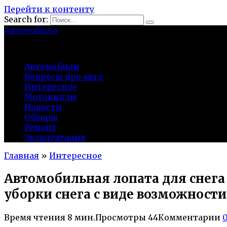
Перейти к контенту
Search for:
Автомобили
auto91km.ru
Автомобили
Вопросы про авто
Интересное
Мотоциклы
Новости
Обзоры
Ремонт
Эксплуатация
Главная
»
Интересное
Автомобильная лопата для снег
уборки снега с виде возможност
Время чтения
8 мин.
Просмотры
44
Комментарии