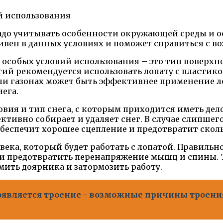
адо учитывать особенности окружающей среды и о
ивен в данных условиях и поможет справиться с 
особых условий использования – это тип поверхно
ий рекомендуется использовать лопату с пластик
или газонах может быть эффективнее применение л
ега.
ия и тип снега, с которым приходится иметь дело.
ивно собирает и удаляет снег. В случае слипшегос
обеспечит хорошее сцепление и предотвратит скол
века, который будет работать с лопатой. Правиль
и и предотвратить перенапряжение мышц и спины. 
ить доярника и затормозить работу.
оявляется троение - возможные причины троения