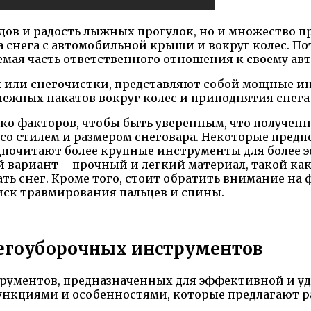
дов и радость лыжных прогулок, но и множество п
а снега с автомобильной крыши и вокруг колес. П
лемая часть ответственного отношения к своему ав
ы или снегочистки, представляют собой мощные ин
ежных накатов вокруг колес и приподнятия снега 
ько факторов, чтобы быть уверенным, что получен
 со стилем и размером снеговара. Некоторые пред
едпочитают более крупные инструменты для более 
 вариант – прочный и легкий материал, такой ка
ать снег. Кроме того, стоит обратить внимание на 
ск травмирования пальцев и спины.
егоуборочных инструментов
рументов, предназначенных для эффективной и уд
ункциями и особенностями, которые предлагают р