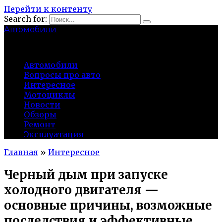
Перейти к контенту
Search for:
Автомобили
auto91km.ru
Автомобили
Вопросы про авто
Интересное
Мотоциклы
Новости
Обзоры
Ремонт
Эксплуатация
Главная
»
Интересное
Черный дым при запуске
холодного двигателя —
основные причины, возможные
последствия и эффективные