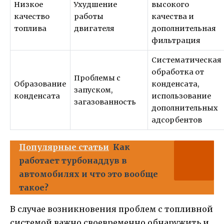
Низкое
Ухудшение
высокого
качество
работы
качества и
топлива
двигателя
дополнительная
фильтрация
Систематическая
обработка от
Проблемы с
Образование
конденсата,
запуском,
конденсата
использование
загазованность
дополнительных
адсорбентов
Популярные статьи
Как
работает турбонаддув в
автомобилях и что это вообще
такое?
В случае возникновения проблем с топливной
системой важно своевременно обнаружить и