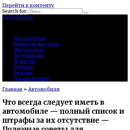
Перейти к контенту
Search for:
Автомобили
auto91km.ru
Автомобили
Вопросы про авто
Интересное
Мотоциклы
Новости
Обзоры
Ремонт
Эксплуатация
Главная
»
Автомобили
Что всегда следует иметь в
автомобиле — полный список и
штрафы за их отсутствие —
Полезные советы для