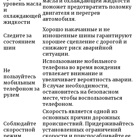
масла и охлаждающей жидкости
уровень масла
поможет предотвратить поломку
и
двигателя и перегрев
охлаждающей
автомобиля.
жидкости
Хорошо накачанные и не
Следите за
изношенные шины гарантируют
состоянием
хорошее сцепление с дорогой и
шин
снижают риск аварийной
ситуации.
Использование мобильного
телефона во время вождения
Не
отвлекает внимание и
пользуйтесь
увеличивает вероятность аварии.
мобильным
В случае необходимости,
телефоном за
остановитесь на безопасном
рулем
месте, чтобы воспользоваться
телефоном.
Скорость является одной из
основных причин дорожных
Соблюдайте
происшествий. Придерживайтесь
скоростной
установленных ограничений
режим
скорости и приспосабливайте ее