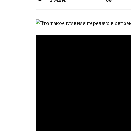
2 мин.
68