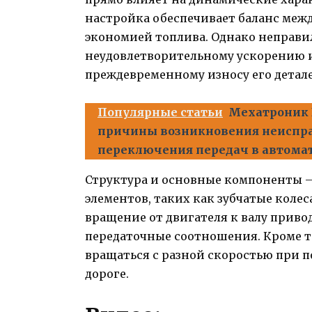
настройка обеспечивает баланс меж
экономией топлива. Однако неправи
неудовлетворительному ускорению ил
преждевременному износу его детале
Популярные статьи
Мехатроник D
причины возникновения неиспра
переключения передач в автома
Структура и основные компоненты —
элементов, таких как зубчатые коле
вращение от двигателя к валу приво
передаточные соотношения. Кроме т
вращаться с разной скоростью при п
дороге.