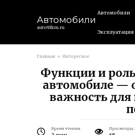
Перейти
к
Автомобили
Автомобили
контенту
auto91km.ru
Эксплуатация
Главная
»
Интересное
Функции и роль
автомобиле — 
важность для 
п
Время чтения
Просмотры