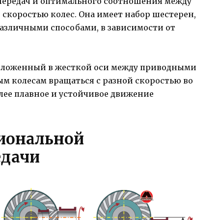
передач и оптимального соотношения между
скоростью колес. Она имеет набор шестерен,
азличными способами, в зависимости от
положенный в жесткой оси между приводными
ым колесам вращаться с разной скоростью во
олее плавное и устойчивое движение
иональной
едачи