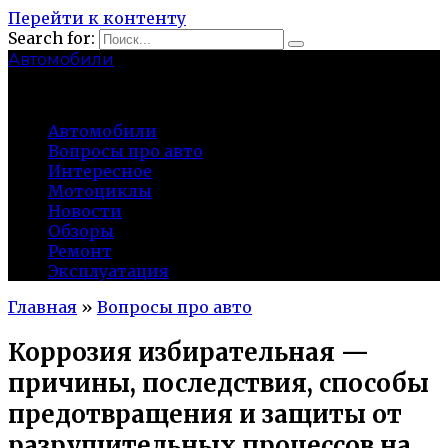
Перейти к контенту
Search for:
Автомобили
auto91km.ru
Автомобили
Вопросы про авто
Интересное
Мотоциклы
Новости
Обзоры
Ремонт
Эксплуатация
Главная
»
Вопросы про авто
Коррозия избирательная —
причины, последствия, способы
предотвращения и защиты от
разрушительных процессов на