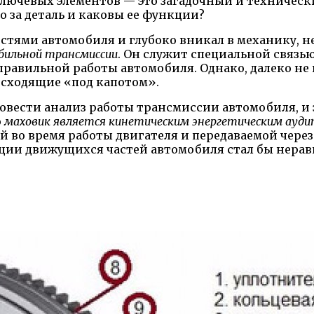
ключевых элементов — это загадочный и техничес
о за деталь и каковы ее функции?
стями автомобиля и глубоко вникал в механику, н
бильной трансмиссии
. Он служит специальной связь
равильной работы автомобиля. Однако, далеко не
исходящие «под капотом».
ровести анализ работы трансмиссии автомобиля, и 
о
маховик является кинетическим энергетическим ауд
й во время работы двигателя и передаваемой чере
вации движущихся частей автомобиля стал бы нер