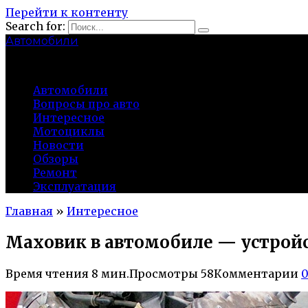
Перейти к контенту
Search for:
Автомобили
auto91km.ru
Автомобили
Вопросы про авто
Интересное
Мотоциклы
Новости
Обзоры
Ремонт
Эксплуатация
Главная
»
Интересное
Маховик в автомобиле — устройс
Время чтения
8 мин.
Просмотры
58
Комментарии