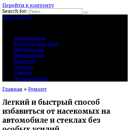
Перейти к контенту
Search for:
Автомобили
auto91km.ru
Автомобили
Вопросы про авто
Интересное
Мотоциклы
Новости
Обзоры
Ремонт
Эксплуатация
Главная
»
Ремонт
Легкий и быстрый способ
избавиться от насекомых на
автомобиле и стеклах без
особых усилий