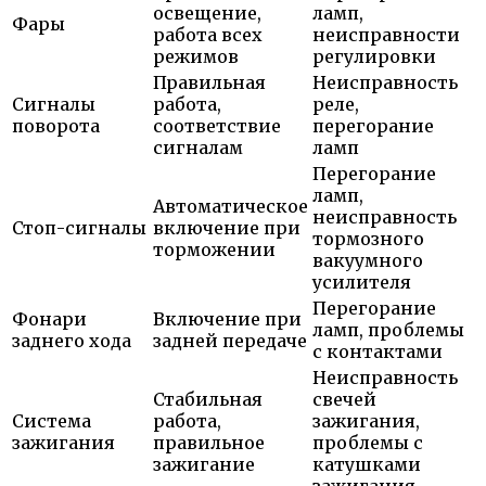
освещение,
ламп,
Фары
работа всех
неисправности
режимов
регулировки
Правильная
Неисправность
Сигналы
работа,
реле,
поворота
соответствие
перегорание
сигналам
ламп
Перегорание
ламп,
Автоматическое
неисправность
Стоп-сигналы
включение при
тормозного
торможении
вакуумного
усилителя
Перегорание
Фонари
Включение при
ламп, проблемы
заднего хода
задней передаче
с контактами
Неисправность
Стабильная
свечей
Система
работа,
зажигания,
зажигания
правильное
проблемы с
зажигание
катушками
зажигания