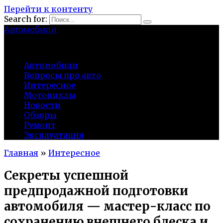
Перейти к контенту
Search for:
Автомобили
auto91km.ru
Автомобили
Вопросы про авто
Интересное
Мотоциклы
Новости
Обзоры
Ремонт
Эксплуатация
Главная
»
Интересное
Секреты успешной
предпродажной подготовки
автомобиля — мастер-класс по
сохранению внешнего блеска и