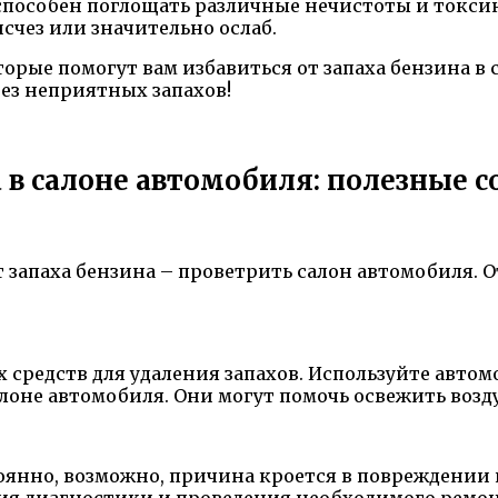
 способен поглощать различные нечистоты и токси
исчез или значительно ослаб.
торые помогут вам избавиться от запаха бензина в
ез неприятных запахов!
а в салоне автомобиля: полезные 
 запаха бензина – проветрить салон автомобиля. О
средств для удаления запахов. Используйте автом
лоне автомобиля. Они могут помочь освежить возду
стоянно, возможно, причина кроется в повреждени
ния диагностики и проведения необходимого ремон