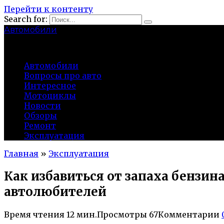
Перейти к контенту
Search for:
Автомобили
auto91km.ru
Автомобили
Вопросы про авто
Интересное
Мотоциклы
Новости
Обзоры
Ремонт
Эксплуатация
Главная
»
Эксплуатация
Как избавиться от запаха бензи
автолюбителей
Время чтения
12 мин.
Просмотры
67
Комментарии