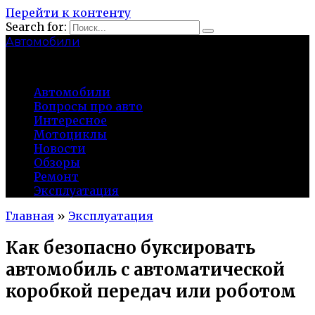
Перейти к контенту
Search for:
Автомобили
auto91km.ru
Автомобили
Вопросы про авто
Интересное
Мотоциклы
Новости
Обзоры
Ремонт
Эксплуатация
Главная
»
Эксплуатация
Как безопасно буксировать
автомобиль с автоматической
коробкой передач или роботом