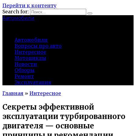
Перейти к контенту
Search for:
Автомобили
auto91km.ru
Автомобили
Вопросы про авто
Интересное
Мотоциклы
Новости
Обзоры
Ремонт
Эксплуатация
Главная
»
Интересное
Секреты эффективной
эксплуатации турбированного
двигателя — основные
принципы и рекомендации