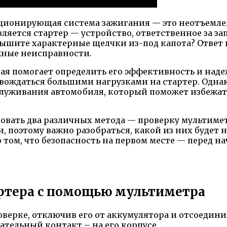
ционирующая система зажигания — это неотъемлемо
ется стартер — устройство, ответственное за запу
слышите характерные щелчки из-под капота? Ответ 
жные неисправности.
рая помогает определить его эффективность и наде
овождаться большими нагрузками на стартер. Однак
луживания автомобиля, который поможет избежат
овать два различных метода — проверку мультимет
, поэтому важно разобраться, какой из них будет 
 том, что безопасность на первом месте — перед 
артера с помощью мультиметра
оверке, отключив его от аккумулятора и отсоедин
ательный контакт – на его корпусе.