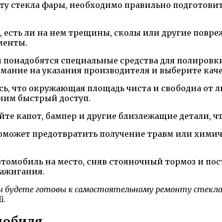
ту стекла фары, необходимо правильно подготови
, есть ли на нем трещины, сколы или другие повре
менты.
понадобятся специальные средства для полировки 
имание на указания производителя и выберите кач
сь, что окружающая площадь чиста и свободна от 
ним быстрый доступ.
те капот, бампер и другие близлежащие детали, ч
поможет предотвратить получение травм или химич
втомобиль на место, сняв стояночный тормоз и пост
зажигания.
ы будете готовы к самостоятельному ремонту стекла
й.
мобиля