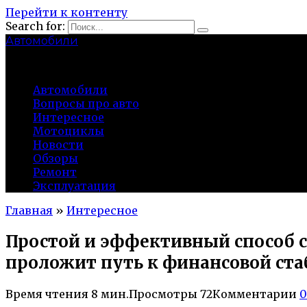
Перейти к контенту
Search for:
Автомобили
auto91km.ru
Автомобили
Вопросы про авто
Интересное
Мотоциклы
Новости
Обзоры
Ремонт
Эксплуатация
Главная
»
Интересное
Простой и эффективный способ с
проложит путь к финансовой ст
Время чтения
8 мин.
Просмотры
72
Комментарии
0