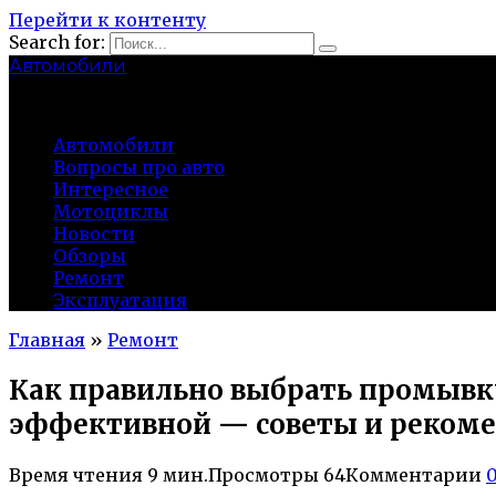
Перейти к контенту
Search for:
Автомобили
auto91km.ru
Автомобили
Вопросы про авто
Интересное
Мотоциклы
Новости
Обзоры
Ремонт
Эксплуатация
Главная
»
Ремонт
Как правильно выбрать промывку
эффективной — советы и реком
Время чтения
9 мин.
Просмотры
64
Комментарии