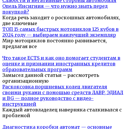
Слабости и негативные стороны автомобиля
Опель Инсигния — что нужно знать перед
покупкой?
Когда речь заходит о роскошных автомобилях,
две ключевые
ТОП 15 самых быстрых мотоциклов 125 кубов в
2024 году — выбираем наилучший экземпляр
Мир мотоциклов постоянно развивается,
предлагая все
Что такое ECTS и как оно помогает студентам в
оценке и признании иностранных кредитов
образовательных программ
Замысел данной статьи – рассмотреть
организационную
Раскоксовка поршневых колец двигателя
своими руками с помощью средств ЛАВР, ЭДИАЛ
и BG — полное руководство с видео-
инструкцией
Каждый автовладелец наверняка сталкивался с
проблемой
Диагностика коробки автомат — основные