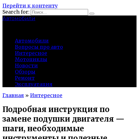
Перейти к контенту
Search for:
Автомобили
auto91km.ru
Автомобили
Вопросы про авто
Интересное
Мотоциклы
Новости
Обзоры
Ремонт
Эксплуатация
Главная
»
Интересное
Подробная инструкция по
замене подушки двигателя —
шаги, необходимые
инструменты и полезные