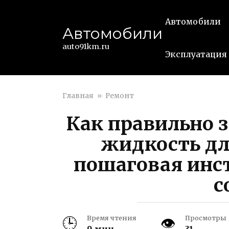
Перейти
к
Автомобили
Автомобили
контенту
auto91km.ru
Эксплуатация
Главная
»
Ремонт
Как правильно 
жидкость дл
пошаговая инс
с
Время чтения
Просмотры