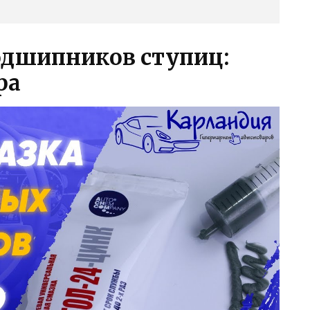
одшипников ступиц:
ра