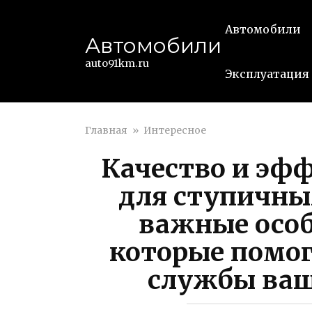
Перейти
к
Автомобили
Автомобили
контенту
auto91km.ru
Эксплуатация
Главная
»
Интересное
Качество и эф
для ступичн
важные особ
которые помог
службы ваш