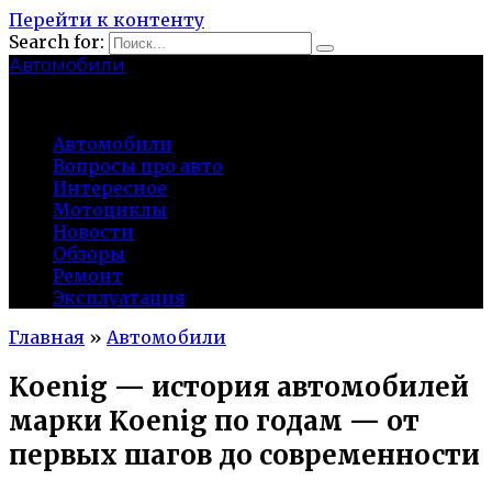
Перейти к контенту
Search for:
Автомобили
auto91km.ru
Автомобили
Вопросы про авто
Интересное
Мотоциклы
Новости
Обзоры
Ремонт
Эксплуатация
Главная
»
Автомобили
Koenig — история автомобилей
марки Koenig по годам — от
первых шагов до современности