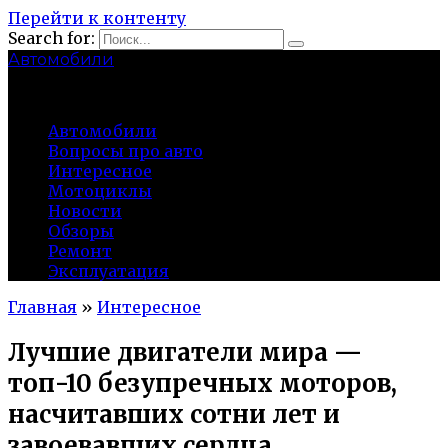
Перейти к контенту
Search for:
Автомобили
auto91km.ru
Автомобили
Вопросы про авто
Интересное
Мотоциклы
Новости
Обзоры
Ремонт
Эксплуатация
Главная
»
Интересное
Лучшие двигатели мира —
топ-10 безупречных моторов,
насчитавших сотни лет и
завоевавших сердца