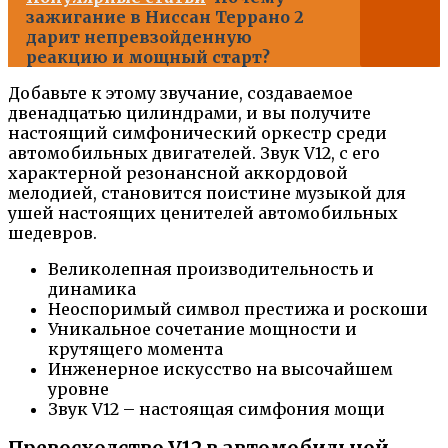
зажигание в Ниссан Террано 2
дарит непревзойденную
реакцию и мощный старт?
Добавьте к этому звучание, создаваемое
двенадцатью цилиндрами, и вы получите
настоящий симфонический оркестр среди
автомобильных двигателей. Звук V12, с его
характерной резонансной аккордовой
мелодией, становится поистине музыкой для
ушей настоящих ценителей автомобильных
шедевров.
Великолепная производительность и
динамика
Неоспоримый символ престижа и роскоши
Уникальное сочетание мощности и
крутящего момента
Инженерное искусство на высочайшем
уровне
Звук V12 – настоящая симфония мощи