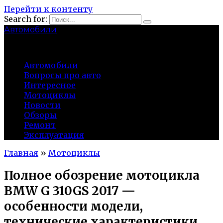
Перейти к контенту
Search for:
Автомобили
auto91km.ru
Автомобили
Вопросы про авто
Интересное
Мотоциклы
Новости
Обзоры
Ремонт
Эксплуатация
Главная
»
Мотоциклы
Полное обозрение мотоцикла
BMW G 310GS 2017 —
особенности модели,
технические характеристики,