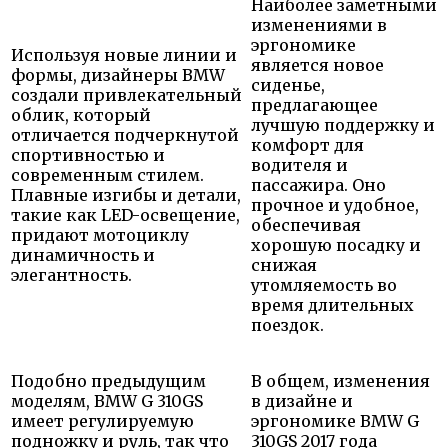
Наиболее заметными
изменениями в
эргономике
Используя новые линии и
является новое
формы, дизайнеры BMW
сиденье,
создали привлекательный
предлагающее
облик, который
лучшую поддержку и
отличается подчеркнутой
комфорт для
спортивностью и
водителя и
современным стилем.
пассажира. Оно
Плавные изгибы и детали,
прочное и удобное,
такие как LED-освещение,
обеспечивая
придают мотоциклу
хорошую посадку и
динамичность и
снижая
элегантность.
утомляемость во
время длительных
поездок.
Подобно предыдущим
В общем, изменения
моделям, BMW G 310GS
в дизайне и
имеет регулируемую
эргономике BMW G
подножку и руль, так что
310GS 2017 года