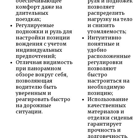
обеспечивающее
руля и подножек
комфорт даже на
позволяет
длительных
распределить
поездках;
нагрузку на тело
Регулируемые
и снизить
подножки и руль для
утомляемость;
настройки позиции
Интуитивно
вождения с учетом
понятные и
индивидуальных
удобно
предпочтений;
расположенные
Отличная видимость
регулировки
при панорамном
позволяют
обзоре вокруг себя,
быстро
позволяющая
настроиться на
водителю быть
необходимую
уверенным и
позицию;
реагировать быстро
Использование
на дорожные
качественных
ситуации.
материалов и
отделки сиденья
гарантирует
прочность и
долговечность.