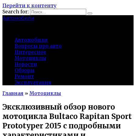
Перейти к контенту
Search for:
Автомобили
auto91km.ru
Автомобили
Вопросы про авто
Интересное
Мотоциклы
Новости
Обзоры
Ремонт
Эксплуатация
Главная
»
Мотоциклы
Эксклюзивный обзор нового
мотоцикла Bultaco Rapitan Sport
Prototyper 2015 с подробными
характеристиками и