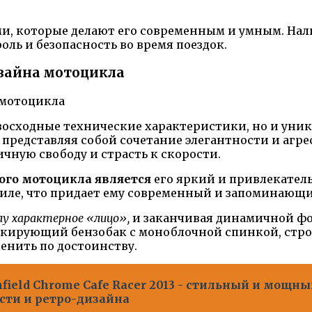
, которые делают его современным и умным. Нали
оль и безопасность во время поездок.
изайна мотоцикла
восходные технические характеристики, но и уни
редставляя собой сочетание элегантности и агрес
ичную свободу и страсть к скорости.
ого мотоцикла является
его яркий и привлекател
тиле, что придает ему современный и запоминающи
лу характерное «лицо»,
и заканчивая динамичной фор
кирующий бензобак с моноблочной спинкой, стр
ценить по достоинству.
nfield Chrome Cafe Racer 2013 - стильный и мощ
сти и ретро-дизайна