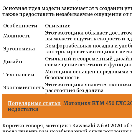
Основная идея модели заключается в создании ун
также предоставить незабываемые ощущения от п
Особенности
Описание
Этот мотоцикл обладает достато
Мощность
вы можете ощутить скорость и а
Комфортабельная посадка и удоб
Эргономика
контролировать мотоцикл с легк
Стильный и современный дизайн 
Дизайн
совмещение эстетики и функцио
Мотоцикл оснащен передовыми те
Технологии
безопасность.
Этот мотоцикл является экономи
Экономичность
расстояния без долива.
Популярные статьи
Мотоцикл KTM 450 EXC 20
недостатки
Коротко говоря, мотоцикл Kawasaki Z 650 2020 о
предоставить вам незабываемый опыт вождения 