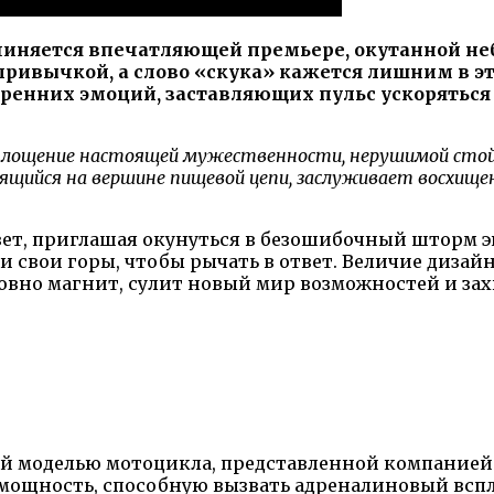
дчиняется впечатляющей премьере, окутанной 
ривычкой, а слово «скука» кажется лишним в э
ренних эмоций, заставляющих пульс ускоряться и
лощение настоящей мужественности, нерушимой стойко
ящийся на вершине пищевой цепи, заслуживает восхище
ет, приглашая окунуться в безошибочный шторм э
 свои горы, чтобы рычать в ответ. Величие дизай
ловно магнит, сулит новый мир возможностей и 
ой моделью мотоцикла, представленной компанией K
ощность, способную вызвать адреналиновый вспле