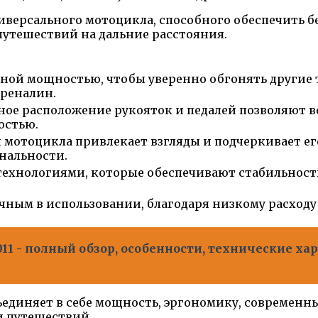
иверсального мотоцикла, способного обеспечить бе
утешествий на дальние расстояния.
чной мощностью, чтобы уверенно обгонять другие 
дреналин.
ное расположение рукояток и педалей позволяют в
остью.
мотоцикла привлекает взгляды и подчеркивает ег
нальности.
хнологиями, которые обеспечивают стабильность 
чным в использовании, благодаря низкому расходу
11 - полный обзор, особенности, технические х
бъединяет в себе мощность, эргономику, современн
и путешествий.