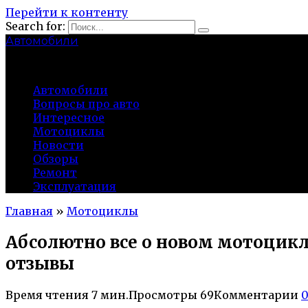
Перейти к контенту
Search for:
Автомобили
auto91km.ru
Автомобили
Вопросы про авто
Интересное
Мотоциклы
Новости
Обзоры
Ремонт
Эксплуатация
Главная
»
Мотоциклы
Абсолютно все о новом мотоцикле
отзывы
Время чтения
7 мин.
Просмотры
69
Комментарии