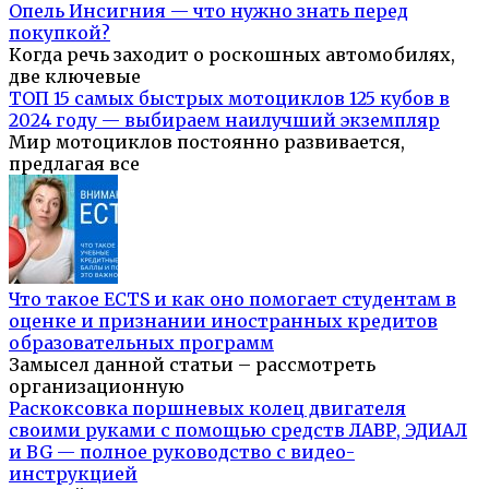
Опель Инсигния — что нужно знать перед
покупкой?
Когда речь заходит о роскошных автомобилях,
две ключевые
ТОП 15 самых быстрых мотоциклов 125 кубов в
2024 году — выбираем наилучший экземпляр
Мир мотоциклов постоянно развивается,
предлагая все
Что такое ECTS и как оно помогает студентам в
оценке и признании иностранных кредитов
образовательных программ
Замысел данной статьи – рассмотреть
организационную
Раскоксовка поршневых колец двигателя
своими руками с помощью средств ЛАВР, ЭДИАЛ
и BG — полное руководство с видео-
инструкцией