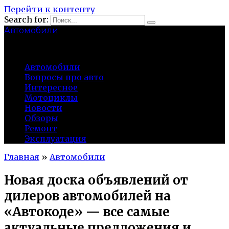
Перейти к контенту
Search for:
Автомобили
auto91km.ru
Автомобили
Вопросы про авто
Интересное
Мотоциклы
Новости
Обзоры
Ремонт
Эксплуатация
Главная
»
Автомобили
Новая доска объявлений от
дилеров автомобилей на
«Автокоде» — все самые
актуальные предложения и