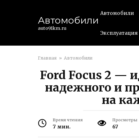
Перейти
к
Автомобили
Автомобили
контенту
auto91km.ru
Эксплуатация
Главная
»
Автомобили
Ford Focus 2 — 
надежного и п
на ка
Время чтения
Просмотры
7 мин.
67