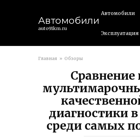
Перейти
к
Автомобили
Автомобили
контенту
auto91km.ru
Эксплуатация
Главная
»
Обзоры
Сравнение 
мультимарочны
качественно
диагностики в
среди самых п