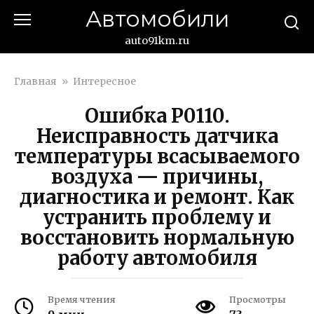
Перейти
Автомобили
к
контенту
auto91km.ru
Главная
»
Интересное
Ошибка P0110.
Неисправность датчика
температуры всасываемого
воздуха — причины,
диагностика и ремонт. Как
устранить проблему и
восстановить нормальную
работу автомобиля
Время чтения
Просмотры