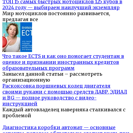
ТОП 15 самых быстрых мотоциклов 125 кубов в
2024 году — выбираем наилучший экземпляр
Мир мотоциклов постоянно развивается,
предлагая все
Что такое ECTS и как оно помогает студентам в
оценке и признании иностранных кредитов
образовательных программ
Замысел данной статьи – рассмотреть
организационную
Раскоксовка поршневых колец двигателя
своими руками с помощью средств ЛАВР, ЭДИАЛ
и BG — полное руководство с видео-
инструкцией
Каждый автовладелец наверняка сталкивался с
проблемой
Диагностика коробки автомат — основные