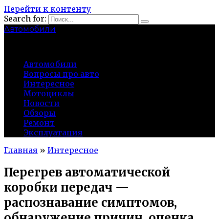
Перейти к контенту
Search for:
Автомобили
auto91km.ru
Автомобили
Вопросы про авто
Интересное
Мотоциклы
Новости
Обзоры
Ремонт
Эксплуатация
Главная
»
Интересное
Перегрев автоматической
коробки передач —
распознавание симптомов,
обнаружение причин, оценка