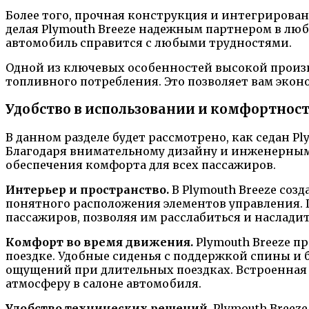
Более того, прочная конструкция и интегрирова
делая Plymouth Breeze надежным партнером в люб
автомобиль справится с любыми трудностями.
Одной из ключевых особенностей высокой произв
топливного потребления. Это позволяет вам экон
Удобство в использовании и комфортнос
В данном разделе будет рассмотрено, как седан P
Благодаря внимательному дизайну и инженерным
обеспечения комфорта для всех пассажиров.
Интерьер и пространство.
В Plymouth Breeze соз
понятного расположения элементов управления. 
пассажиров, позволяя им расслабиться и насладит
Комфорт во время движения.
Plymouth Breeze п
поездке. Удобные сиденья с поддержкой спины и
ощущений при длительных поездках. Встроенная 
атмосферу в салоне автомобиля.
Удобство технических решений.
Plymouth Breez