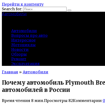
Перейти к контенту
Search for:
Автомобили
auto91km.ru
Автомобили
Вопросы про авто
Интересное
Мотоциклы
Новости
Обзоры
Ремонт
Эксплуатация
Главная
»
Автомобили
Почему автомобиль Plymouth Bre
автомобилей в России
Время чтения
8 мин.
Просмотры
82
Комментарии