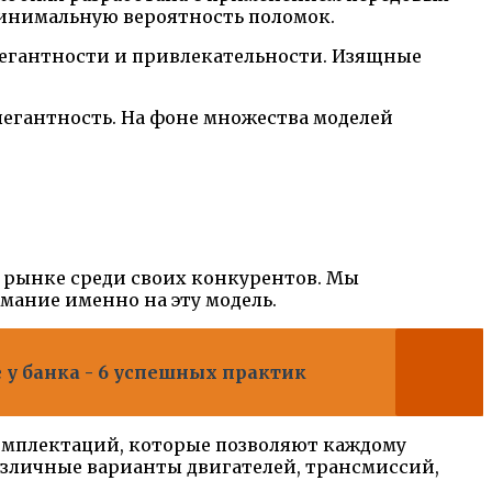
минимальную вероятность поломок.
легантности и привлекательности. Изящные
легантность. На фоне множества моделей
а рынке среди своих конкурентов. Мы
мание именно на эту модель.
у банка - 6 успешных практик
омплектаций, которые позволяют каждому
зличные варианты двигателей, трансмиссий,