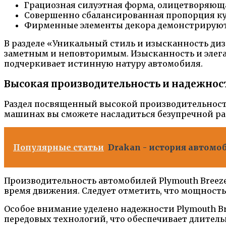
Грациозная силуэтная форма, олицетворяюща
Совершенно сбалансированная пропорция куз
Фирменные элементы декора демонстрируют в
В разделе «Уникальный стиль и изысканность диз
заметным и неповторимым. Изысканность и элега
подчеркивает истинную натуру автомобиля.
Высокая производительность и надежнос
Раздел посвященный высокой производительности 
машинах вы сможете насладиться безупречной раб
Популярные статьи
Drakan - история автомо
Производительность автомобилей Plymouth Breez
время движения. Следует отметить, что мощность
Особое внимание уделено надежности Plymouth B
передовых технологий, что обеспечивает длитель