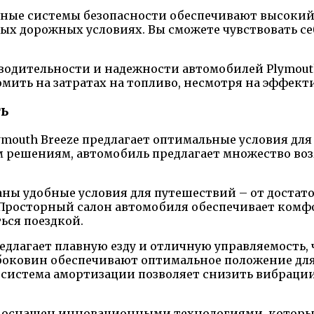
нные системы безопасности обеспечивают высокий 
ых дорожных условиях. Вы сможете чувствовать себ
одительности и надежности автомобилей Plymouth
омить на затратах на топливо, несмотря на эффект
ть
lymouth Breeze предлагает оптимальные условия дл
 решениям, автомобиль предлагает множество во
даны удобные условия для путешествий – от достат
Просторный салон автомобиля обеспечивает комфо
ься поездкой.
редлагает плавную езду и отличную управляемость
 боковин обеспечивают оптимальное положение дл
система амортизации позволяет снизить вибрации 
e оснащен инновационными технологиями, которы