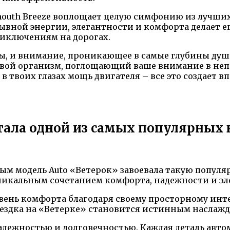
ymouth Breeze воплощает целую симфонию из лучши
ывной энергии, элегантности и комфорта делает 
риключениям на дорогах.
 и внимание, проникающее в самые глубины души –
о живой организм, поглощающий ваше внимание в н
в твоих глазах мощь двигателя – все это создает 
.
тала одной из самых популярных 
ым модель Auto «Ветерок» завоевала такую популя
никальным сочетанием комфорта, надежности и эл
вень комфорта благодаря своему просторному инте
ездка на «Ветерке» становится истинным наслаж
адежностью и долговечностью. Каждая деталь авт