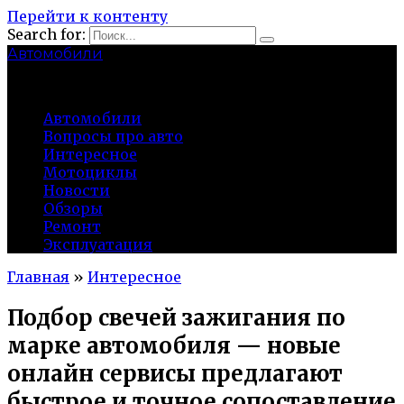
Перейти к контенту
Search for:
Автомобили
auto91km.ru
Автомобили
Вопросы про авто
Интересное
Мотоциклы
Новости
Обзоры
Ремонт
Эксплуатация
Главная
»
Интересное
Подбор свечей зажигания по
марке автомобиля — новые
онлайн сервисы предлагают
быстрое и точное сопоставление