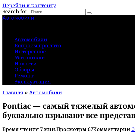
Перейти к контенту
Search for:
Автомобили
auto91km.ru
Автомобили
Вопросы про авто
Интересное
Мотоциклы
Новости
Обзоры
Ремонт
Эксплуатация
Главная
»
Автомобили
Pontiac — самый тяжелый автомо
буквально взрывают все представ
Время чтения
7 мин.
Просмотры
67
Комментарии
0