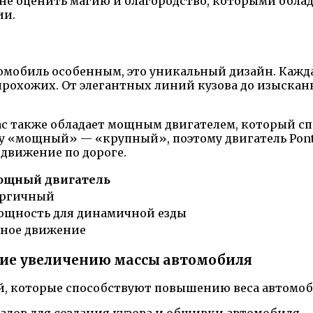
 оценить магию и благородство, которыми облада
ии.
мобиль особенным, это уникальный дизайн. Каждая
прохожих. От элегантных линий кузова до изыскан
iac также обладает мощным двигателем, который с
у «мощный» — «крупный», поэтому двигатель Pont
движение по дороге.
щный двигатель
ергичный
ощность для динамичной езды
щное движение
ие увеличению массы автомобиля
, которые способствуют повышению веса автомоб