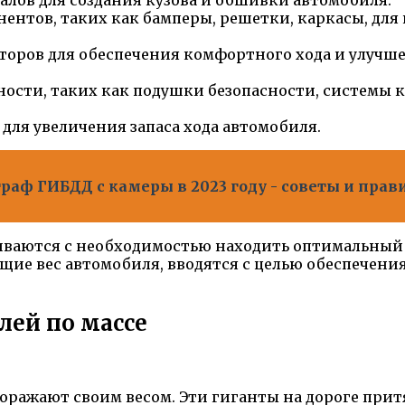
лов для создания кузова и обшивки автомобиля.
нтов, таких как бамперы, решетки, каркасы, для
оров для обеспечения комфортного хода и улучше
ости, таких как подушки безопасности, системы 
для увеличения запаса хода автомобиля.
раф ГИБДД с камеры в 2023 году - советы и прав
иваются с необходимостью находить оптимальный 
е вес автомобиля, вводятся с целью обеспечения
ей по массе
поражают своим весом. Эти гиганты на дороге прит