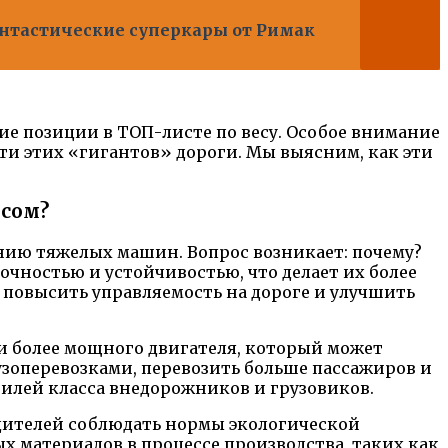
антастические суперкары от Римак
е позиции в ТОП-листе по весу. Особое внимание
и этих «гигантов» дороги. Мы выясним, как эти
есом?
нию тяжелых машин. Вопрос возникает: почему?
чностью и устойчивостью, что делает их более
 повысить управляемость на дороге и улучшить
 более мощного двигателя, который может
узоперевозками, перевозить больше пассажиров и
билей класса внедорожников и грузовиков.
дителей соблюдать нормы экологической
х материалов в процессе производства, таких как