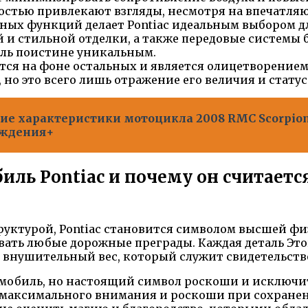
костью привлекают взгляды, несмотря на впечатля
ных функций делает Pontiac идеальным выбором 
и стильной отделки, а также передовые системы б
иль поистине уникальным.
ся на фоне остальных и является олицетворением 
 но это всего лишь отражение его величия и стату
ие характеристики мотоцикла 2008 RMC Scorpion
ождения+
ль Pontiac и почему он считает
уктурой, Pontiac становится символом высшей фи
вать любые дорожные преграды. Каждая деталь Эт
 внушительный вес, который служит свидетельств
втомобиль, но настоящий символ роскоши и исклю
 максимального внимания и роскоши при сохранен