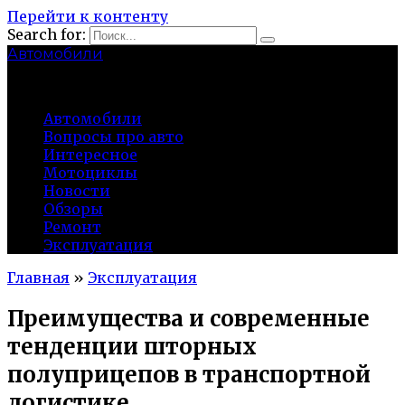
Перейти к контенту
Search for:
Автомобили
auto91km.ru
Автомобили
Вопросы про авто
Интересное
Мотоциклы
Новости
Обзоры
Ремонт
Эксплуатация
Главная
»
Эксплуатация
Преимущества и современные
тенденции шторных
полуприцепов в транспортной
логистике