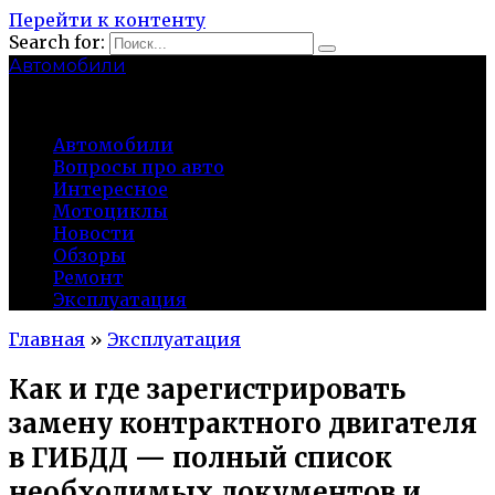
Перейти к контенту
Search for:
Автомобили
auto91km.ru
Автомобили
Вопросы про авто
Интересное
Мотоциклы
Новости
Обзоры
Ремонт
Эксплуатация
Главная
»
Эксплуатация
Как и где зарегистрировать
замену контрактного двигателя
в ГИБДД — полный список
необходимых документов и