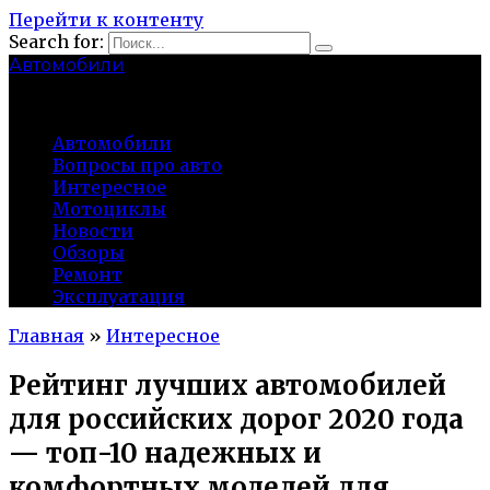
Перейти к контенту
Search for:
Автомобили
auto91km.ru
Автомобили
Вопросы про авто
Интересное
Мотоциклы
Новости
Обзоры
Ремонт
Эксплуатация
Главная
»
Интересное
Рейтинг лучших автомобилей
для российских дорог 2020 года
— топ-10 надежных и
комфортных моделей для