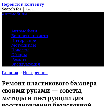
Перейти к контенту
Search for:
Автомобили
auto91km.ru
Автомобили
Вопросы про авто
Интересное
Мотоциклы
Новости
Обзоры
Ремонт
Эксплуатация
Главная
»
Интересное
Ремонт пластикового бампера
своими руками — советы,
методы и инструкции для
восстановления безусловной