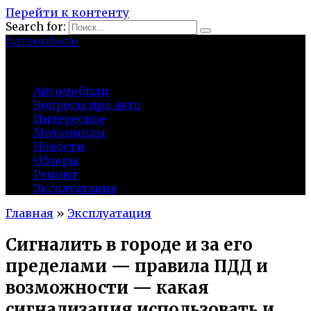
Перейти к контенту
Search for:
Автомобили
auto91km.ru
Автомобили
Вопросы про авто
Интересное
Мотоциклы
Новости
Обзоры
Ремонт
Эксплуатация
Главная
»
Эксплуатация
Сигналить в городе и за его
пределами — правила ПДД и
возможности — какая
сигнализация использовать и