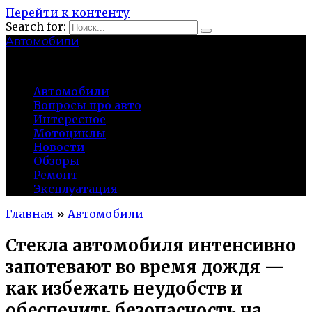
Перейти к контенту
Search for:
Автомобили
auto91km.ru
Автомобили
Вопросы про авто
Интересное
Мотоциклы
Новости
Обзоры
Ремонт
Эксплуатация
Главная
»
Автомобили
Стекла автомобиля интенсивно
запотевают во время дождя —
как избежать неудобств и
обеспечить безопасность на