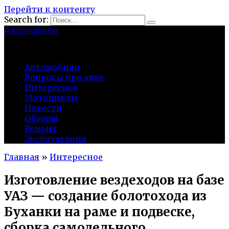
Перейти к контенту
Search for:
Автомобили
auto91km.ru
Автомобили
Вопросы про авто
Интересное
Мотоциклы
Новости
Обзоры
Ремонт
Эксплуатация
Главная
»
Интересное
Изготовление вездеходов на базе
УАЗ — создание болотохода из
Буханки на раме и подвеске,
сборка самодельного