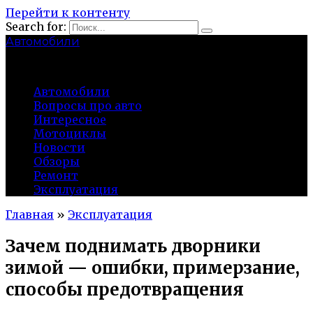
Перейти к контенту
Search for:
Автомобили
auto91km.ru
Автомобили
Вопросы про авто
Интересное
Мотоциклы
Новости
Обзоры
Ремонт
Эксплуатация
Главная
»
Эксплуатация
Зачем поднимать дворники
зимой — ошибки, примерзание,
способы предотвращения