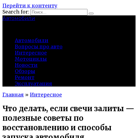
Перейти к контенту
Search for:
Автомобили
auto91km.ru
Автомобили
Вопросы про авто
Интересное
Мотоциклы
Новости
Обзоры
Ремонт
Эксплуатация
Главная
»
Интересное
Что делать, если свечи залиты —
полезные советы по
восстановлению и способы
запуска автомобиля