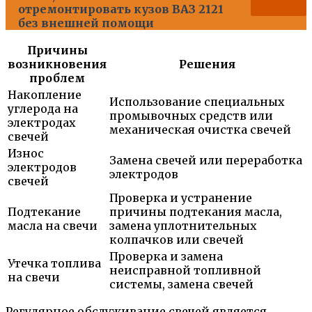
отремонтировать кузов ВАЗ 2121
без внешней помощи
Причины
возникновения
Решения
проблем
Накопление
Использование специальных
углерода на
промывочных средств или
электродах
механическая очистка свечей
свечей
Износ
Замена свечей или переработка
электродов
электродов
свечей
Проверка и устранение
Подтекание
причины подтекания масла,
масла на свечи
замена уплотнительных
колпачков или свечей
Проверка и замена
Утечка топлива
неисправной топливной
на свечи
системы, замена свечей
Регулярное обслуживание свечей является