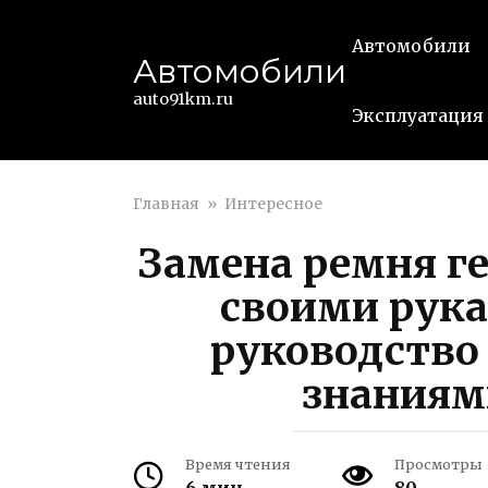
Перейти
к
Автомобили
Автомобили
контенту
auto91km.ru
Эксплуатация
Главная
»
Интересное
Замена ремня ге
своими рук
руководство
знаниям
Время чтения
Просмотры