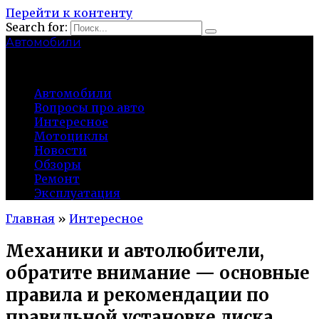
Перейти к контенту
Search for:
Автомобили
auto91km.ru
Автомобили
Вопросы про авто
Интересное
Мотоциклы
Новости
Обзоры
Ремонт
Эксплуатация
Главная
»
Интересное
Механики и автолюбители,
обратите внимание — основные
правила и рекомендации по
правильной установке диска